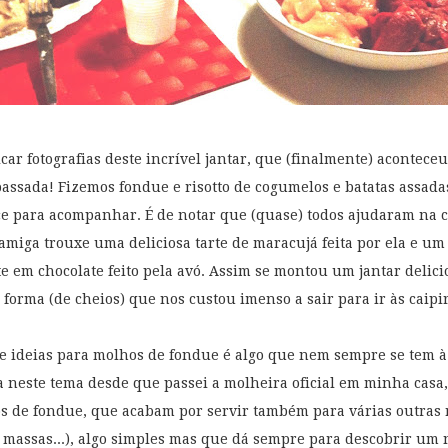
icar fotografias deste incrível jantar, que (finalmente) acontec
passada! Fizemos fondue e risotto de cogumelos e batatas assada
e para acompanhar. É de notar que (quase) todos ajudaram na 
amiga trouxe uma deliciosa tarte de maracujá feita por ela e um
e em chocolate feito pela avó. Assim se montou um jantar delici
l forma (de cheios) que nos custou imenso a sair para ir às caipi
 ideias para molhos de fondue é algo que nem sempre se tem à
a neste tema desde que passei a molheira oficial em minha casa,
s de fondue, que acabam por servir também para várias outras 
, massas...), algo simples mas que dá sempre para descobrir um