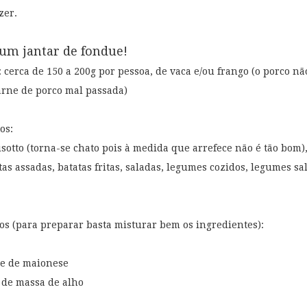
zer.
 um jantar de fondue!
 cerca de 150 a 200g por pessoa, de vaca e/ou frango (o porco n
arne de porco mal passada)
os:
isotto (torna-se chato pois à medida que arrefece não é tão bom)
atas assadas, batatas fritas, saladas, legumes cozidos, legumes sa
os (para preparar basta misturar bem os ingredientes):
nte de maionese
á de massa de alho