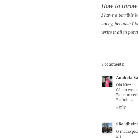
How to throw 
I have a terrible h
sorry, because I k
write it all in por
8 comments:
Anabela S
Olá Nizz !
Cá em casa 
Foi com cer
Beijinhos.
Reply
São Ribeir
O molho pica
Bjs