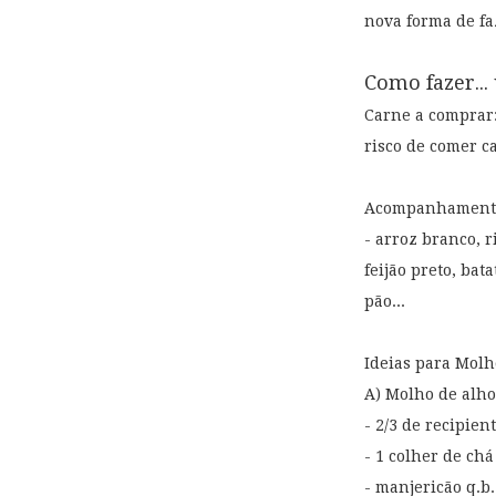
nova forma de fa
Como fazer...
Carne a comprar:
risco de comer c
Acompanhament
- arroz branco, r
feijão preto, bat
pão...
Ideias para Molh
A) Molho de alho
- 2/3 de recipie
- 1 colher de ch
- manjericão q.b.