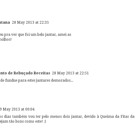
ntana
28 May 2013 at 22:35
deu pra ver que foi um belo jantar, amei as
molhos!
Ponto de Rebuçado Receitas
28 May 2013 at 22:51
de fundue para estes jantares demorados...
9 May 2013 at 00:04
s dias também vou ter pelo menos dois jantar, devido à Queima da Fitas da
ejam tão bons como este! :)