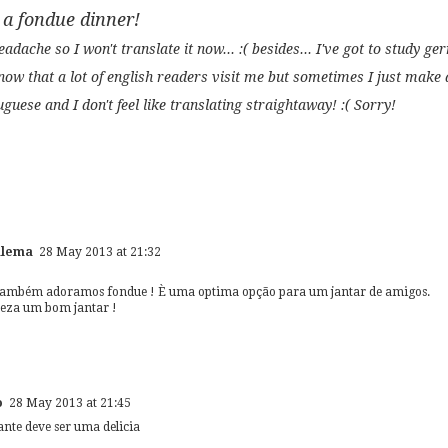
a fondue dinner!
eadache so I won't translate it now... :( besides... I've got to study ge
now that a lot of english readers visit me but sometimes I just make a
tuguese and I don't feel like translating straightaway! :( Sorry!
alema
28 May 2013 at 21:32
também adoramos fondue ! È uma optima opção para um jantar de amigos.
teza um bom jantar !
o
28 May 2013 at 21:45
nte deve ser uma delicia