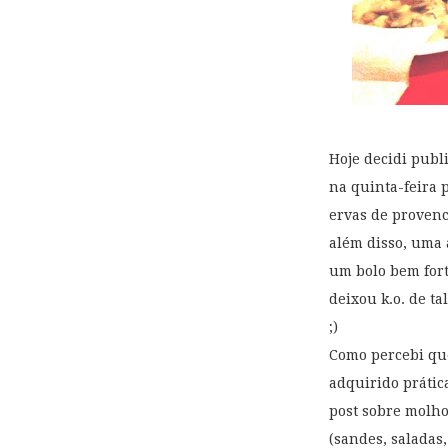
Hoje decidi publ
na quinta-feira 
ervas de provenc
além disso, uma 
um bolo bem fort
deixou k.o. de ta
;)
Como percebi que
adquirido prátic
post sobre molho
(sandes, saladas