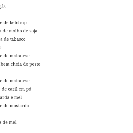
.b.
te de ketchup
a de molho de soja
pa de tabasco
o
nte de maionese
á bem cheia de pesto
l
nte de maionese
 de caril em pó
arda e mel
te de mostarda
a de mel