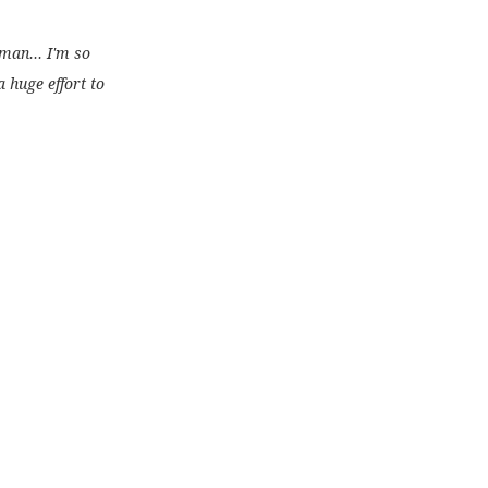
rman... I'm so
 huge effort to