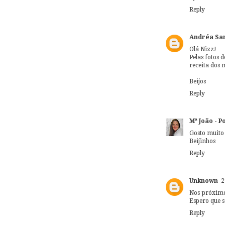
Reply
Andréa Sa
Olá Nizz!
Pelas fotos 
receita dos 
Beijos
Reply
Mª João - 
Gosto muito 
Beijinhos
Reply
Unknown
2
Nos próximo
Espero que s
Reply