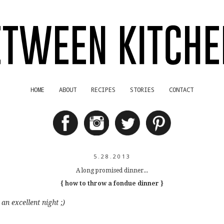
HOME
ABOUT
RECIPES
STORIES
CONTACT
5.28.2013
A long promised dinner...
{ how to throw a fondue dinner }
 an excellent night ;)